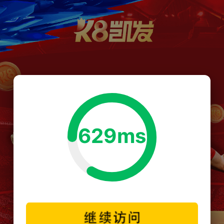
629ms