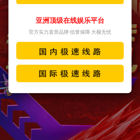
亚洲顶级在线娱乐平台
官方实力直营品牌·信誉保障·大额无忧